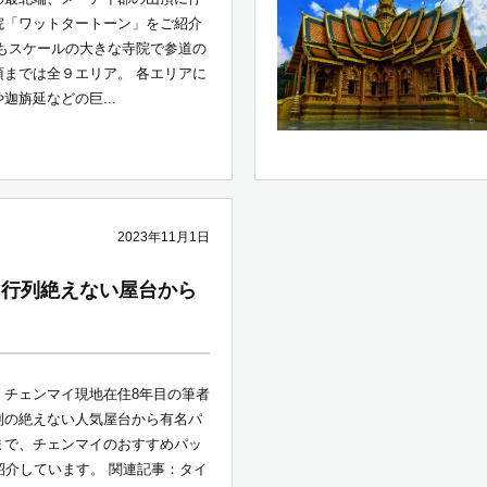
院「ワットタートーン」をご紹介
てもスケールの大きな寺院で参道の
頂までは全９エリア。 各エリアに
迦旃延などの巨...
2023年11月1日
 行列絶えない屋台から
、チェンマイ現地在住8年目の筆者
列の絶えない人気屋台から有名パ
まで、チェンマイのおすすめパッ
紹介しています。 関連記事：タイ