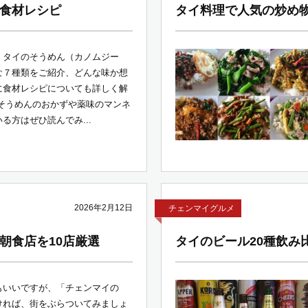
食材レシピ
タイ料理で人気の炒め物
、タイのそうめん（カノムジー
な７種類をご紹介、どんな味か想
に食材レシピについても詳しく解
 そうめんのおかずや薬味のマンネ
る方はぜひ読んでみ...
2026年2月12日
チェンマイグルメ
朝食店を10店厳選
タイのビール20種飲み
もいいですが、「チェンマイの
ければ、街をぶらついてみましょ