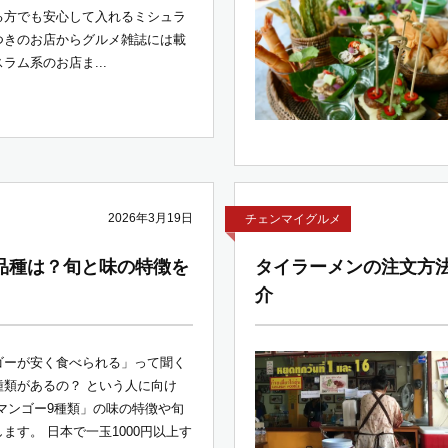
る方でも安心して入れるミシュラ
つきのお店からグルメ雑誌には載
ラム系のお店ま...
2026年3月19日
チェンマイグルメ
品種は？旬と味の特徴を
タイラーメンの注文方
介
ゴーが安く食べられる」って聞く
種類があるの？ という人に向け
マンゴー9種類」の味の特徴や旬
ます。 日本で一玉1000円以上す