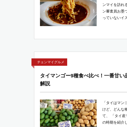
ンマイを訪れ
ン審査員お墨
っていないイス
チェンマイグルメ
タイマンゴー9種食べ比べ！一番甘い
解説
「タイはマン
けど、どんな
て、 「タイ産
の時期を紹介し