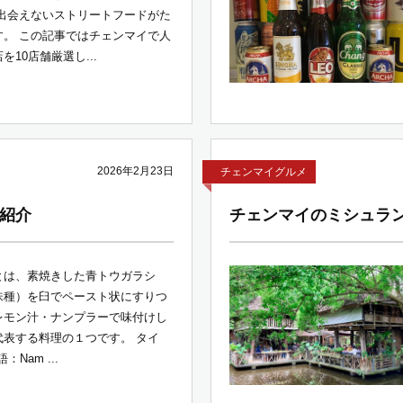
か出会えないストリートフードがた
す。 この記事ではチェンマイで人
10店舗厳選し...
2026年2月23日
チェンマイグルメ
紹介
チェンマイのミシュラン
とは、素焼きした青トウガラシ
味種）を臼でペースト状にすりつ
レモン汁・ナンプラーで味付けし
代表する料理の１つです。 タイ
語：Nam ...