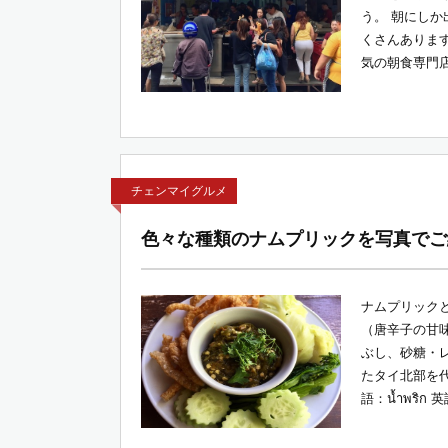
う。 朝にし
くさんありま
気の朝食専門店を
チェンマイグルメ
色々な種類のナムプリックを写真でご
ナムプリック
（唐辛子の甘
ぶし、砂糖・
たタイ北部を
語：น้ำพริก 英