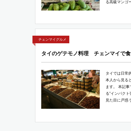
る高級マンゴー
チェンマイグルメ
タイのゲテモノ料理 チェンマイで食
タイでは日常
本人から見る
ます。 本記
る“インパクト
見た目に戸惑う