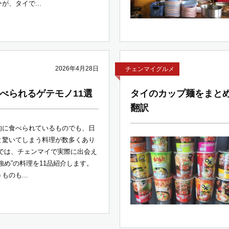
が、タイで...
2026年4月28日
チェンマイグルメ
べられるゲテモノ11選
タイのカップ麺をまと
翻訳
的に食べられているものでも、日
と驚いてしまう料理が数多くあり
事では、チェンマイで実際に出会え
強め”の料理を11品紹介します。
ものも...