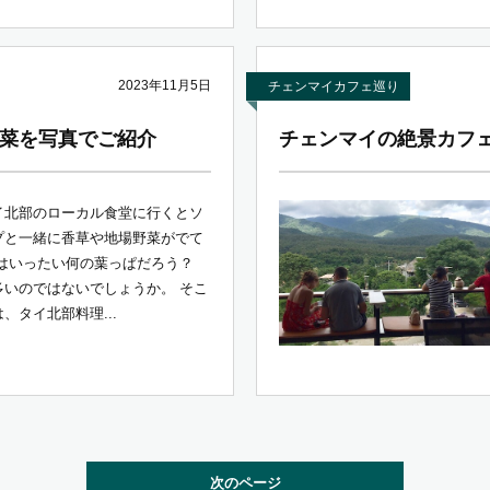
2023年11月5日
チェンマイカフェ巡り
菜を写真でご紹介
チェンマイの絶景カフェ
イ北部のローカル食堂に行くとソ
プと一緒に香草や地場野菜がでて
れはいったい何の葉っぱだろう？
多いのではないでしょうか。 そこ
、タイ北部料理...
次のページ