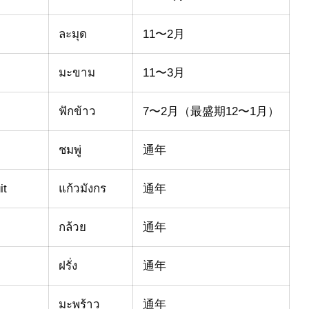
ละมุด
11〜2月
มะขาม
11〜3月
ฟักข้าว
7〜2月（最盛期12〜1月）
ชมพู่
通年
it
แก้วมังกร
通年
กล้วย
通年
ฝรั่ง
通年
มะพร้าว
通年