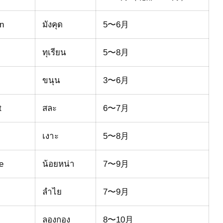
n
มังคุด
5〜6月
ทุเรียน
5〜8月
ขนุน
3〜6月
t
สละ
6〜7月
เงาะ
5〜8月
e
น้อยหน่า
7〜9月
ลำไย
7〜9月
ลองกอง
8〜10月