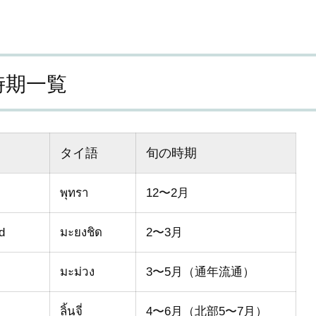
時期一覧
タイ語
旬の時期
พุทรา
12〜2月
d
มะยงชิด
2〜3月
มะม่วง
3〜5月（通年流通）
ลิ้นจี่
4〜6月（北部5〜7月）