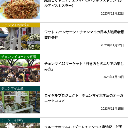
絶品ビリヤニ！チェンマイのハラルレストラン【ク
ルアビスミスラー】
2023年11月22日
チェンマイお寺巡り
ワット ムーンサーン：チェンマイの日本人戦没者慰
霊碑参拝
2023年11月22日
チェンマイローカル市場
チェンマイJJマーケット「行き方と各エリアの楽し
み方」
2026年1月24日
チェンマイ土産
ロイヤルプロジェクト チェンマイ大学店のオーガ
ニックコスメ
2023年11月15日
チェンライ旅行
ラルーナホテル&リゾートチェンライ宿泊記 低予