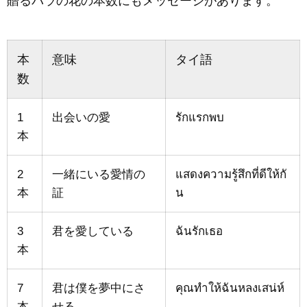
贈るバラの花の本数にもメッセージがあります。
本
意味
タイ語
数
1
出会いの愛
รักแรกพบ
本
2
一緒にいる愛情の
แสดงความรู้สึกที่ดีให้กั
本
証
น
3
君を愛している
ฉันรักเธอ
本
7
君は僕を夢中にさ
คุณทำให้ฉันหลงเสน่ห์
本
せる