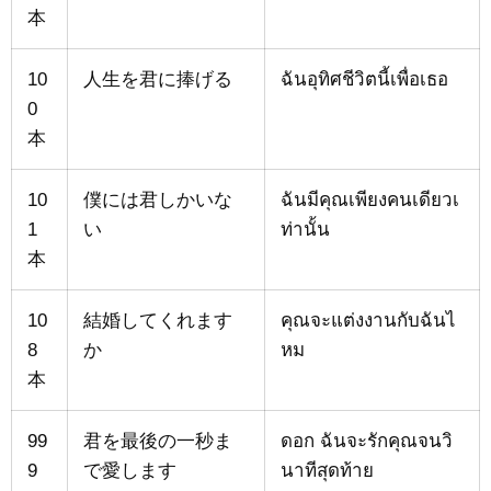
本
10
人生を君に捧げる
ฉันอุทิศชีวิตนี้เพื่อเธอ
0
本
10
僕には君しかいな
ฉันมีคุณเพียงคนเดียวเ
1
い
ท่านั้น
本
10
結婚してくれます
คุณจะแต่งงานกับฉันไ
8
か
หม
本
99
君を最後の一秒ま
ดอก ฉันจะรักคุณจนวิ
9
で愛します
นาทีสุดท้าย