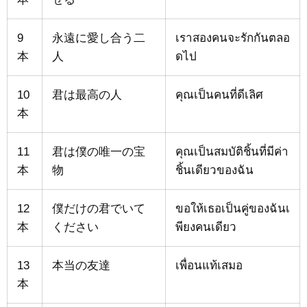
9
永遠に愛し合う二
เราสองคนจะรักกันตลอ
本
人
ดไป
10
君は最高の人
คุณเป็นคนที่ดีเลิศ
本
11
君は僕の唯一の宝
คุณเป็นสมบัติชิ้นที่มีค่า
本
物
ชิ้นเดียวของฉัน
12
僕だけの君でいて
ขอให้เธอเป็นคู่ของฉันเ
本
ください
พียงคนเดียว
13
本当の友達
เพื่อนแท้เสมอ
本