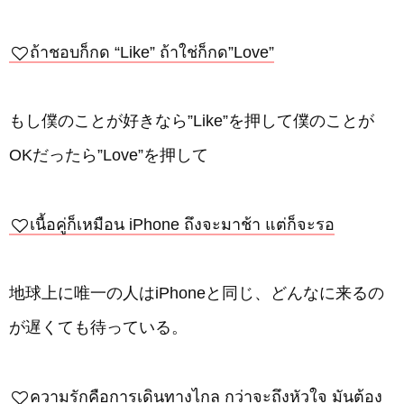
ถ้าชอบก็กด “Like” ถ้าใช่ก็กด”Love”
もし僕のことが好きなら”Like”を押して僕のことが
OKだったら”Love”を押して
เนื้อคู่ก็เหมือน iPhone ถึงจะมาช้า แต่ก็จะรอ
地球上に唯一の人はiPhoneと同じ、どんなに来るの
が遅くても待っている。
ความรักคือการเดินทางไกล กว่าจะถึงหัวใจ มันต้อง