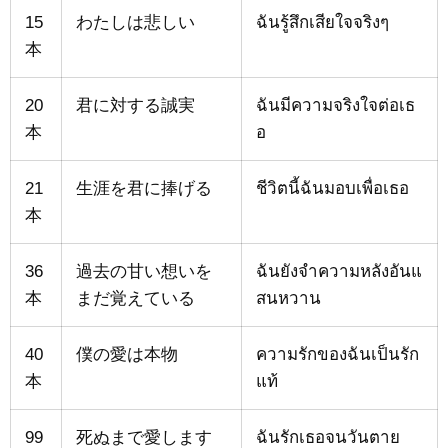
15
わたしは悲しい
ฉันรู้สึกเสียใจจริงๆ
本
20
君に対する誠実
ฉันมีความจริงใจต่อเธ
本
อ
21
生涯を君に捧げる
ชีวิตนี้ฉันมอบเพื่อเธอ
本
36
過去の甘い想いを
ฉันยังจำความหลังอันแ
本
まだ覚えている
สนหวาน
40
僕の愛は本物
ความรักของฉันเป็นรัก
本
แท้
99
死ぬまで愛します
ฉันรักเธอจนวันตาย