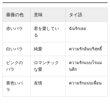
薔薇の色
意味
タイ語
赤いバラ
君を愛してい
ฉันรักเธอ
る
白いバラ
純愛
ความรักอันบริสุทธิ์
ピンクの
ロマンチック
ความรักแบบโรแม
バラ
な愛
นติก
黄色いバ
友情
ความรักแบบเพื่อน
ラ