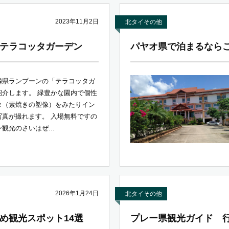
2023年11月2日
北タイその他
テラコッタガーデン
パヤオ県で泊まるなら
隣県ランプーンの「テラコッタガ
紹介します。 緑豊かな園内で個性
タ（素焼きの塑像）をみたりイン
写真が撮れます。 入場無料ですの
観光のさいはぜ...
2026年1月24日
北タイその他
め観光スポット14選
プレー県観光ガイド 行