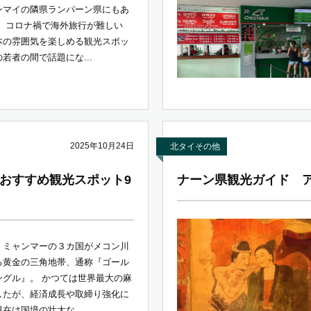
ンマイの隣県ランパーン県にもあ
。 コロナ禍で海外旅行が難しい
本の雰囲気を楽しめる観光スポッ
若者の間で話題にな...
2025年10月24日
北タイその他
おすすめ観光スポット9
ナーン県観光ガイド ア
・ミャンマーの３カ国がメコン川
る黄金の三角地帯、通称『ゴール
ングル』。 かつては世界最大の麻
したが、経済成長や取締り強化に
在は国境の壮大な...