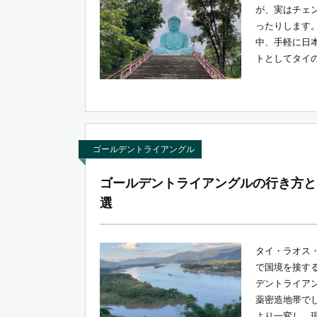
が、実はチェ
ったりします
中、手軽に日
トとしてタイの
ゴールデントライアングル
ゴールデントライアングルの行き方と
選
タイ・ラオス
で国境を接す
デントライア
薬密造地帯で
より一変し、現