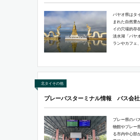
パヤオ県はタ
まれた自然豊
イの穴場的存
淡水湖「パヤ
ランやカフェ、
北タイその他
プレーバスターミナル情報 バス会社
プレー県のバ
物館やプレー
る市内中心部か