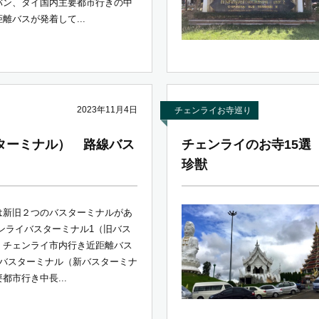
バン、タイ国内主要都市行きの中
離バスが発着して...
2023年11月4日
チェンライお寺巡り
ターミナル） 路線バス
チェンライのお寺15選
珍獣
は新旧２つのバスターミナルがあ
ンライバスターミナル1（旧バス
：チェンライ市内行き近距離バス
2バスターミナル（新バスターミナ
都市行き中長...