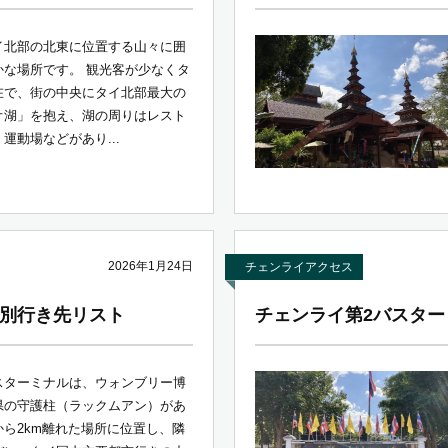
イ北部の北東に位置する山々に囲
かな場所です。 観光客が少なくタ
在で、街の中央にタイ北部最大の
オ湖」を抱え、湖の周りはレスト
運動場などがあり...
2026年1月24日
チェンライアクセス
別行き先リスト
チェンライ第2バスター
スターミナルは、ウォンブリー博
県の守護柱（ラックムアン）があ
ら2km離れた場所に位置し、隣