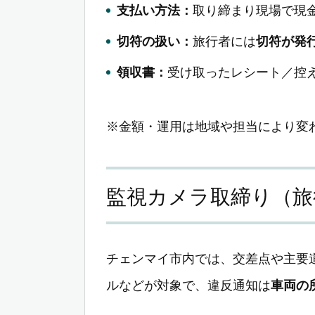
支払い方法：
取り締まり現場で現
切符の扱い：
旅行者には
切符が発
領収書：
受け取ったレシート／控
※金額・運用は地域や担当により変
監視カメラ取締り（旅
チェンマイ市内では、交差点や主要
ルなどが対象で、違反通知は
車両の