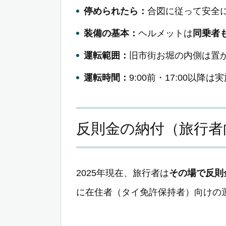
停められたら：
合図に従って安全
装備の基本：
ヘルメットは
同乗者
運転範囲：
旧市街お堀の内側は置
運転時間：
9:00前・17:00以降
反則金の納付（旅行者
2025年現在、旅行者は
その場で反則
に在住者（タイ免許保持者）向けの