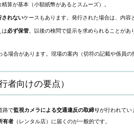
金精算が基本（小額紙幣があるとスムーズ）。
行されない
ケースもあります。発行された場合は、内容
えは
必ず保管
。以後の検問で提示を求められることがあ
わる場合があります。現場の案内（切符の記載や係員の
行者向けの要点）
道路で
監視カメラによる交通違反の取締り
が行われてい
所有者
（レンタル店）に届くのが一般的です。