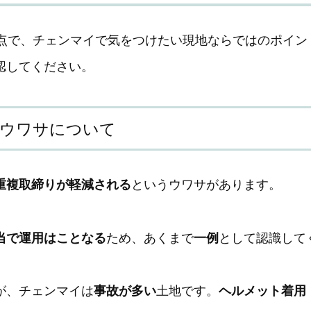
視点で、チェンマイで気をつけたい現地ならではのポイン
認してください。
のウワサについて
重複取締りが軽減される
というウワサがあります。
当で運用はことなる
ため、あくまで
一例
として認識して
が、チェンマイは
事故が多い
土地です。
ヘルメット着用