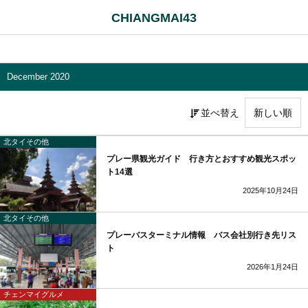
CHIANGMAI43
December 2020
並べ替え
北タイその他
プレー県観光ガイド 行き方とおすすめ観光スポッ
ト14選
2025年10月24日
北タイその他
プレーバスターミナル情報 バス会社別行き先リス
ト
2026年1月24日
チェンマイグルメ