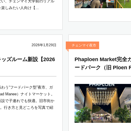
ない、チェンマイ大学前のリアル
楽しみたい人向け【...
2026年1月29日
チェンマイ夜市
キッズルーム新設【2026
Phaploen Mark
ードパーク（旧 Ploen R
わう“フードパーク型”夜市、ガ
ad Manee）ナイトマーケット。
新設で子連れでも快適。旧市街か
5分。行き方と見どころを写真で紹