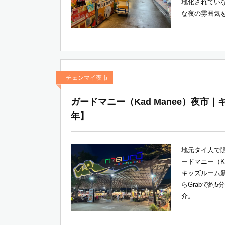
地化されてい
な夜の雰囲気を
チェンマイ夜市
ガードマニー（Kad Manee）夜市｜
年】
地元タイ人で賑
ードマニー（K
キッズルーム
らGrabで約
介。